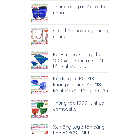
Thùng phuy nhựa có đai
nhựa
Cột chắn inox dây nhung
chùng
Pallet nhựa không chân
1000x600x35mm - mặt
liền - nhựa tái sinh
Kệ dụng cụ lớn 718 –
khay phụ tùng lớn 718 –
kệ nhựa xếp tầng loại lớn
Thùng rác 1000 lít nhựa
composite
Xe nâng tay 3 tấn càng
hẹp AC30S – NIULI