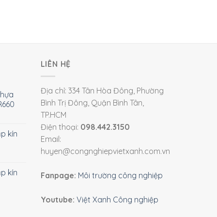
LIÊN HỆ
Địa chỉ: 334 Tân Hòa Đông, Phường
nhựa
Bình Trị Đông, Quận Bình Tân,
R660
TP.HCM
Điện thoại:
098.442.3150
ắp kín
Email:
huyen@congnghiepvietxanh.com.vn
ắp kín
Fanpage:
Môi trường công nghiệp
Youtube:
Việt Xanh Công nghiệp