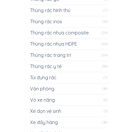
Thùng rác hình thú
(7)
Thùng rác inox
(16)
Thùng rác nhựa composite
(29)
Thùng rác nhựa HDPE
(64)
Thùng rác trang trí
(24)
Thùng rác y tế
(34)
Túi đựng rác
(2)
Văn phòng
(18)
Vỏ xe nâng
(8)
Xe dọn vệ sinh
(3)
Xe đẩy hàng
(18)