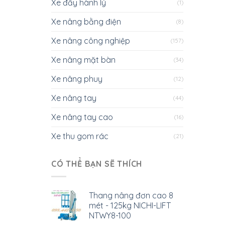
Xe đẩy hành lý
(1)
Xe nâng bằng điện
(8)
Xe nâng công nghiệp
(157)
Xe nâng mặt bàn
(34)
Xe nâng phuy
(12)
Xe nâng tay
(44)
Xe nâng tay cao
(16)
Xe thu gom rác
(21)
CÓ THỂ BẠN SẼ THÍCH
Thang nâng đơn cao 8
mét - 125kg NICHI-LIFT
NTWY8-100