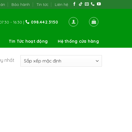
oán
Bảo hành
Tin tức
Liên hệ
7:30 - 16:30 |
098.442.3150
Tin Tức hoạt động
Hệ thống cửa hàng
uy nhất