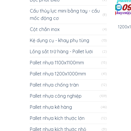
Cẩu thủy lực mini bằng tay - cẩu
(8)
mốc động cơ
1200x
Cột chắn inox
(4)
Kệ dụng cụ - khay phụ tùng
(13)
Lồng sắt trữ hàng - Pallet lưới
(2)
Pallet nhựa 1100x1100mm
(15)
Pallet nhựa 1200x1000mm
(41)
Pallet nhựa chống tràn
(12)
Pallet nhựa công nghiệp
(109)
Pallet nhựa kê hàng
(46)
Pallet nhựa kích thước lớn
(12)
Pallet nhựa kích thước nhỏ
(31)