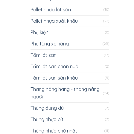
Pallet nhựa lót sàn
(30)
Pallet nhựa xuất khẩu
(23)
Phụ kiện
(0)
Phụ tùng xe nâng
(25)
Tấm lót sàn
(17)
Tấm lót sàn chăn nuôi
(2)
Tấm lót sàn sân khấu
(5)
Thang nâng hàng - thang nâng
(24)
người
Thùng đựng dù
(2)
Thùng nhựa bít
(7)
Thùng nhựa chữ nhật
(11)