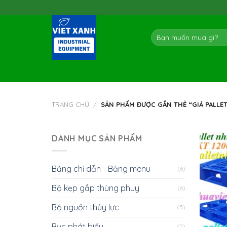
Skip
to
content
Tìm
kiếm:
TRANG CHỦ
/
SẢN PHẨM ĐƯỢC GẮN THẺ “GIÁ PALLET
DANH MỤC SẢN PHẨM
Bảng chỉ dẫn - Bảng menu
(6)
Bộ kẹp gắp thùng phuy
(6)
Bộ nguồn thủy lực
(5)
Bục phát biểu
(2)