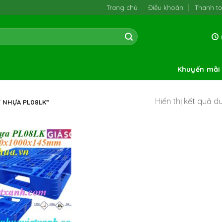
Trang chủ
Điều khoản
Thanh t
0
Khuyến mãi
Hiển thị kết quả d
 NHỰA PL08LK”