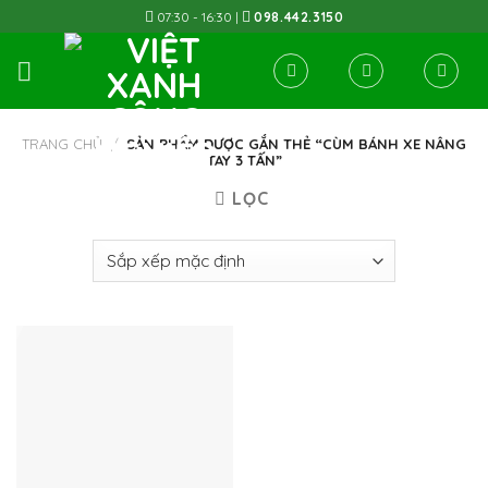
Skip
07:30 - 16:30 |
098.442.3150
to
content
TRANG CHỦ
/
SẢN PHẨM ĐƯỢC GẮN THẺ “CÙM BÁNH XE NÂNG
TAY 3 TẤN”
LỌC