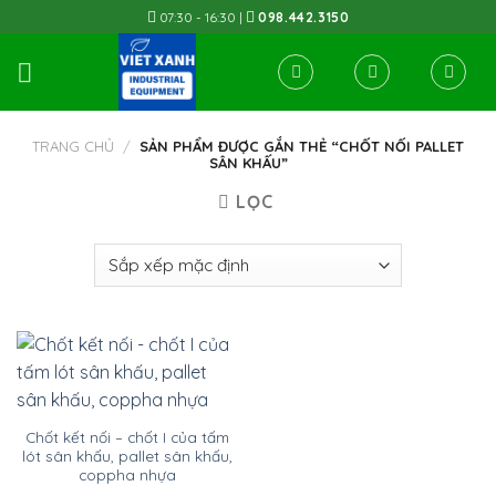
Skip
07:30 - 16:30 |
098.442.3150
to
content
TRANG CHỦ
/
SẢN PHẨM ĐƯỢC GẮN THẺ “CHỐT NỐI PALLET
SÂN KHẤU”
LỌC
Chốt kết nối – chốt I của tấm
lót sân khấu, pallet sân khấu,
coppha nhựa