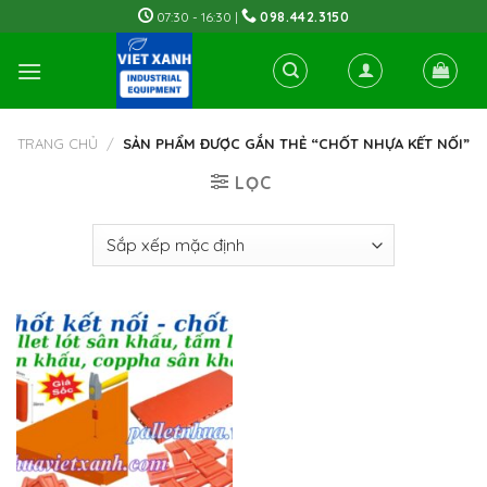
Skip
07:30 - 16:30 |
098.442.3150
to
content
TRANG CHỦ
/
SẢN PHẨM ĐƯỢC GẮN THẺ “CHỐT NHỰA KẾT NỐI”
LỌC