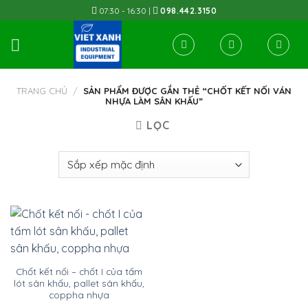
Skip
07:30 - 16:30 |
098.442.3150
to
content
TRANG CHỦ
/
SẢN PHẨM ĐƯỢC GẮN THẺ “CHỐT KẾT NỐI VÁN
NHỰA LÀM SÂN KHẤU”
LỌC
Chốt kết nối – chốt I của tấm
lót sân khấu, pallet sân khấu,
coppha nhựa