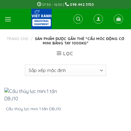
Skip
07:30 - 16:30 |
098.442.3150
to
content
TRANG CHỦ
/
SẢN PHẨM ĐƯỢC GẮN THẺ “CẨU MÓC ĐỘNG CƠ
MINI BẰNG TAY 1000KG”
LỌC
Cẩu thủy lực mini 1 tấn DBJ10