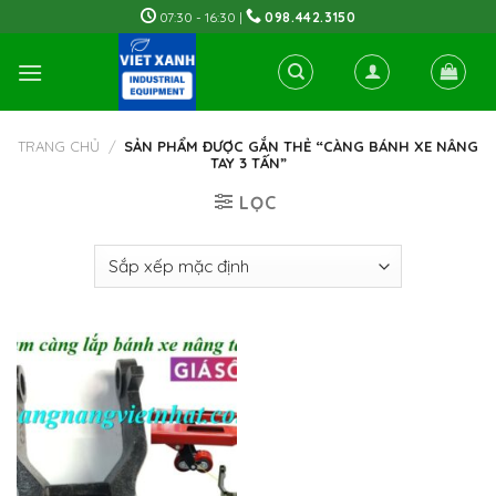
Skip
07:30 - 16:30 |
098.442.3150
to
content
TRANG CHỦ
/
SẢN PHẨM ĐƯỢC GẮN THẺ “CÀNG BÁNH XE NÂNG
TAY 3 TẤN”
LỌC