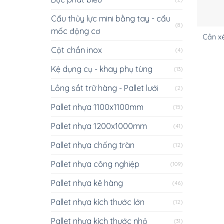
Cẩu thủy lực mini bằng tay - cẩu
(8)
mốc động cơ
Cần xé
Cột chắn inox
(4)
Kệ dụng cụ - khay phụ tùng
(13)
Lồng sắt trữ hàng - Pallet lưới
(2)
Pallet nhựa 1100x1100mm
(15)
Pallet nhựa 1200x1000mm
(41)
Pallet nhựa chống tràn
(12)
Pallet nhựa công nghiệp
(109)
Pallet nhựa kê hàng
(46)
Pallet nhựa kích thước lớn
(12)
Pallet nhựa kích thước nhỏ
(31)