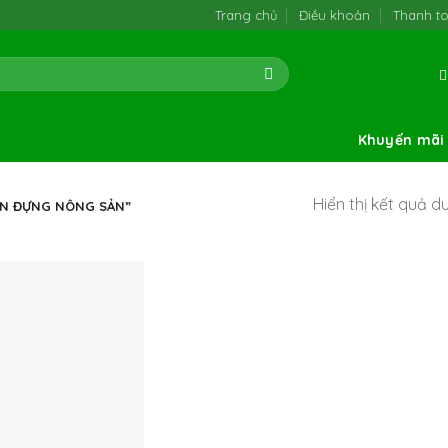
Trang chủ
Điều khoản
Thanh t
Khuyến mãi
Hiển thị kết quả d
AN ĐỰNG NÔNG SẢN”