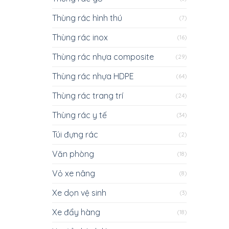
Thùng rác hình thú
(7)
Thùng rác inox
(16)
Thùng rác nhựa composite
(29)
Thùng rác nhựa HDPE
(64)
Thùng rác trang trí
(24)
Thùng rác y tế
(34)
Túi đựng rác
(2)
Văn phòng
(18)
Vỏ xe nâng
(8)
Xe dọn vệ sinh
(3)
Xe đẩy hàng
(18)