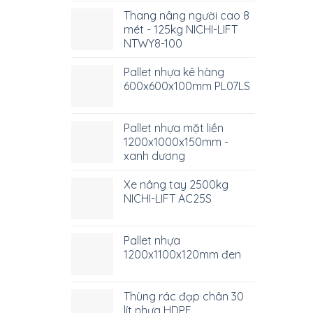
Thang nâng người cao 8
mét - 125kg NICHI-LIFT
NTWY8-100
Pallet nhựa kê hàng
600x600x100mm PL07LS
Pallet nhựa mặt liền
1200x1000x150mm -
xanh dương
Xe nâng tay 2500kg
NICHI-LIFT AC25S
Pallet nhựa
1200x1100x120mm đen
Thùng rác đạp chân 30
lít nhựa HDPE