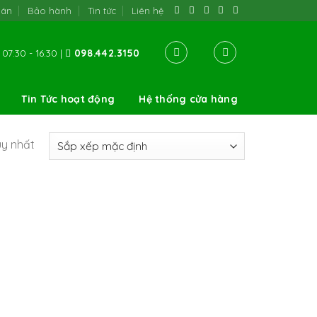
oán
Bảo hành
Tin tức
Liên hệ
07:30 - 16:30 |
098.442.3150
Tin Tức hoạt động
Hệ thống cửa hàng
uy nhất