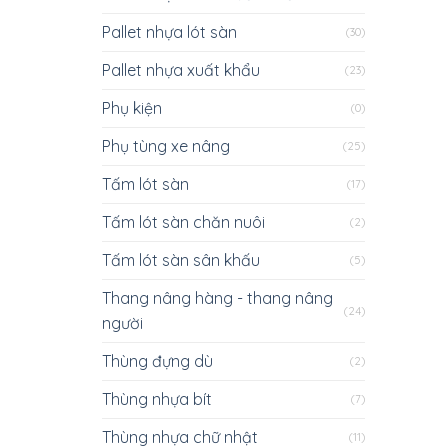
Pallet nhựa lót sàn
(30)
Pallet nhựa xuất khẩu
(23)
Phụ kiện
(0)
Phụ tùng xe nâng
(25)
Tấm lót sàn
(17)
Tấm lót sàn chăn nuôi
(2)
Tấm lót sàn sân khấu
(5)
Thang nâng hàng - thang nâng
(24)
người
Thùng đựng dù
(2)
Thùng nhựa bít
(7)
Thùng nhựa chữ nhật
(11)