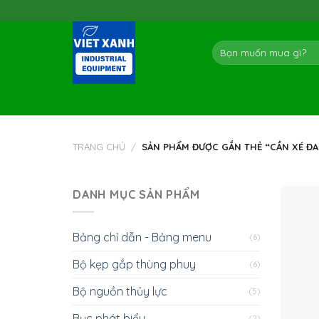
Skip
to
content
Tìm
kiếm:
TRANG CHỦ
/
SẢN PHẨM ĐƯỢC GẮN THẺ “CẦN XÉ Đ
DANH MỤC SẢN PHẨM
Bảng chỉ dẫn - Bảng menu
(6)
Bộ kẹp gắp thùng phuy
(6)
Bộ nguồn thủy lực
(5)
Bục phát biểu
(2)