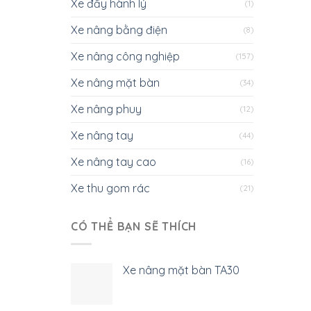
Xe đẩy hành lý
(1)
Xe nâng bằng điện
(8)
Xe nâng công nghiệp
(157)
Xe nâng mặt bàn
(34)
Xe nâng phuy
(12)
Xe nâng tay
(44)
Xe nâng tay cao
(16)
Xe thu gom rác
(21)
CÓ THỂ BẠN SẼ THÍCH
Xe nâng mặt bàn TA30