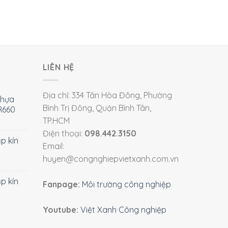
LIÊN HỆ
Địa chỉ: 334 Tân Hòa Đông, Phường
nhựa
Bình Trị Đông, Quận Bình Tân,
R660
TP.HCM
Điện thoại:
098.442.3150
ắp kín
Email:
huyen@congnghiepvietxanh.com.vn
ắp kín
Fanpage:
Môi trường công nghiệp
Youtube:
Việt Xanh Công nghiệp