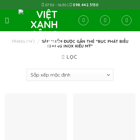
Skip
07:30 - 16:30 |
098.442.3150
to
content
TRANG CHỦ
/
SẢN PHẨM ĐƯỢC GẮN THẺ “BỤC PHÁT BIỂU
KHUNG INOX KIỂU MỸ”
LỌC