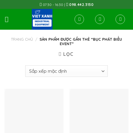
Skip
07:30 - 16:30 |
098.442.3150
to
content
TRANG CHỦ
/
SẢN PHẨM ĐƯỢC GẮN THẺ “BỤC PHÁT BIỂU
EVENT”
LỌC