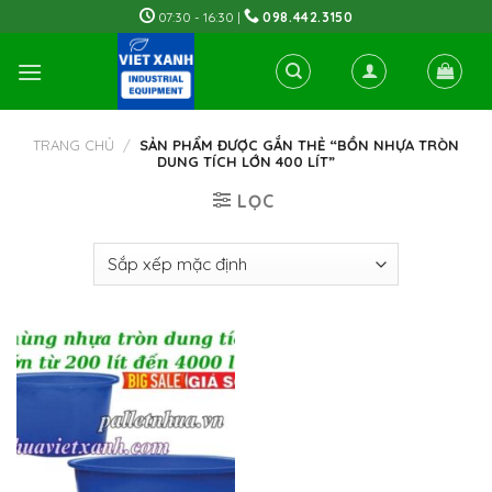
Skip
07:30 - 16:30 |
098.442.3150
to
content
TRANG CHỦ
/
SẢN PHẨM ĐƯỢC GẮN THẺ “BỒN NHỰA TRÒN
DUNG TÍCH LỚN 400 LÍT”
LỌC