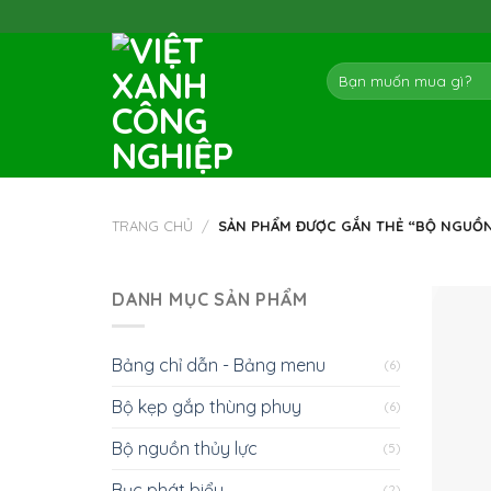
Skip
to
content
Tìm
kiếm:
TRANG CHỦ
/
SẢN PHẨM ĐƯỢC GẮN THẺ “BỘ NGUỒN 
DANH MỤC SẢN PHẨM
Bảng chỉ dẫn - Bảng menu
(6)
Bộ kẹp gắp thùng phuy
(6)
Bộ nguồn thủy lực
(5)
Bục phát biểu
(2)