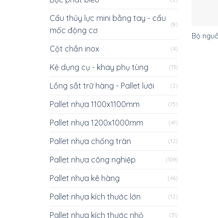
Cẩu thủy lực mini bằng tay - cẩu
(8)
mốc động cơ
Bộ nguồ
Cột chắn inox
(4)
Kệ dụng cụ - khay phụ tùng
(13)
Lồng sắt trữ hàng - Pallet lưới
(2)
Pallet nhựa 1100x1100mm
(15)
Pallet nhựa 1200x1000mm
(41)
Pallet nhựa chống tràn
(12)
Pallet nhựa công nghiệp
(109)
Pallet nhựa kê hàng
(46)
Pallet nhựa kích thước lớn
(12)
Pallet nhựa kích thước nhỏ
(31)