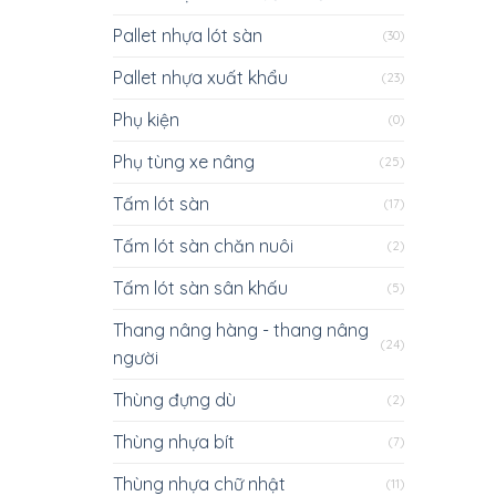
Pallet nhựa lót sàn
(30)
Pallet nhựa xuất khẩu
(23)
Phụ kiện
(0)
Phụ tùng xe nâng
(25)
Tấm lót sàn
(17)
Tấm lót sàn chăn nuôi
(2)
Tấm lót sàn sân khấu
(5)
Thang nâng hàng - thang nâng
(24)
người
Thùng đựng dù
(2)
Thùng nhựa bít
(7)
Thùng nhựa chữ nhật
(11)