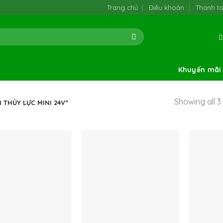
Trang chủ
Điều khoản
Thanh t
Khuyến mãi
Showing all 3 
THỦY LỰC MINI 24V”