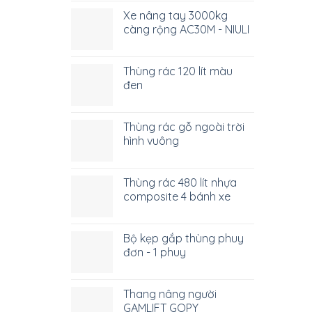
Xe nâng tay 3000kg
càng rộng AC30M - NIULI
Thùng rác 120 lít màu
đen
Thùng rác gỗ ngoài trời
hình vuông
Thùng rác 480 lít nhựa
composite 4 bánh xe
Bộ kẹp gắp thùng phuy
đơn - 1 phuy
Thang nâng người
GAMLIFT GOPY