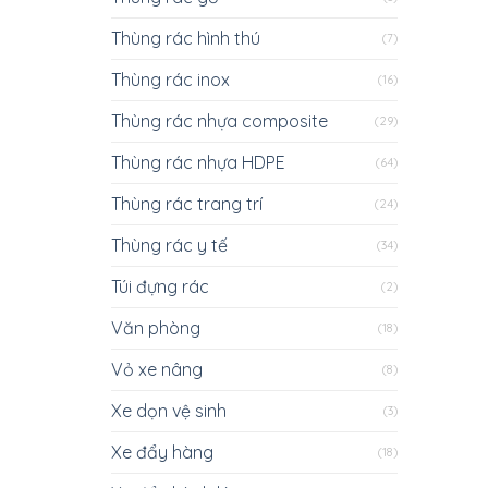
Thùng rác hình thú
(7)
Thùng rác inox
(16)
Thùng rác nhựa composite
(29)
Thùng rác nhựa HDPE
(64)
Thùng rác trang trí
(24)
Thùng rác y tế
(34)
Túi đựng rác
(2)
Văn phòng
(18)
Vỏ xe nâng
(8)
Xe dọn vệ sinh
(3)
Xe đẩy hàng
(18)