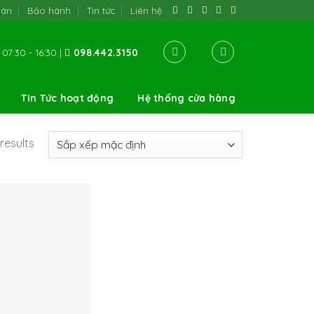
oán
Bảo hành
Tin tức
Liên hệ
07:30 - 16:30 |
098.442.3150
Tin Tức hoạt động
Hệ thống cửa hàng
results