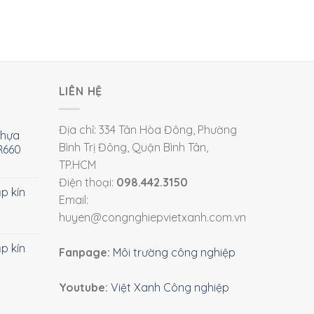
LIÊN HỆ
Địa chỉ: 334 Tân Hòa Đông, Phường
nhựa
Bình Trị Đông, Quận Bình Tân,
R660
TP.HCM
Điện thoại:
098.442.3150
ắp kín
Email:
huyen@congnghiepvietxanh.com.vn
ắp kín
Fanpage:
Môi trường công nghiệp
Youtube:
Việt Xanh Công nghiệp