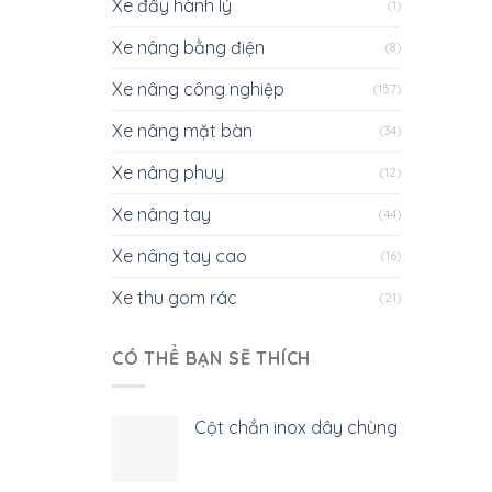
Xe đẩy hành lý
(1)
Xe nâng bằng điện
(8)
Xe nâng công nghiệp
(157)
Xe nâng mặt bàn
(34)
Xe nâng phuy
(12)
Xe nâng tay
(44)
Xe nâng tay cao
(16)
Xe thu gom rác
(21)
CÓ THỂ BẠN SẼ THÍCH
Cột chắn inox dây chùng