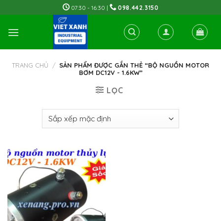
Skip
07:30 - 16:30 |
098.442.3150
to
content
TRANG CHỦ
/
SẢN PHẨM ĐƯỢC GẮN THẺ “BỘ NGUỒN MOTOR
BƠM DC12V - 1.6KW”
LỌC