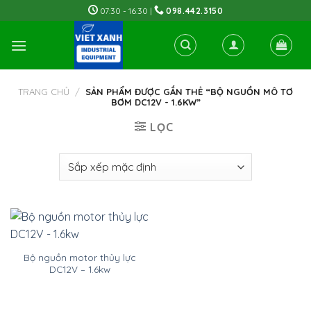
Skip
07:30 - 16:30 |
098.442.3150
to
content
TRANG CHỦ
/
SẢN PHẨM ĐƯỢC GẮN THẺ “BỘ NGUỒN MÔ TƠ
BƠM DC12V - 1.6KW”
LỌC
Bộ nguồn motor thủy lực
DC12V – 1.6kw