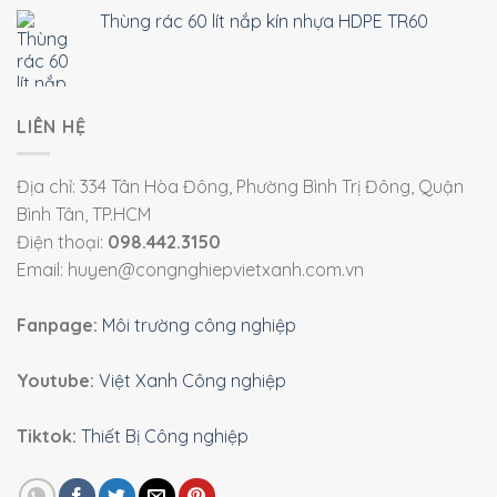
Thùng rác 60 lít nắp kín nhựa HDPE TR60
LIÊN HỆ
Địa chỉ: 334 Tân Hòa Đông, Phường Bình Trị Đông, Quận
Bình Tân, TP.HCM
Điện thoại:
098.442.3150
Email: huyen@congnghiepvietxanh.com.vn
Fanpage:
Môi trường công nghiệp
Youtube:
Việt Xanh Công nghiệp
Tiktok:
Thiết Bị Công nghiệp