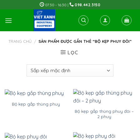
Skip
07:30 - 16:30 |
098.442.3150
to
content
TRANG CHỦ
/
SẢN PHẨM ĐƯỢC GẮN THẺ “BỘ KẸP PHUY ĐÔI”
LỌC
Bộ kẹp gắp thùng phuy
Bộ kẹp gắp thùng phuy đôi –
2 phuy