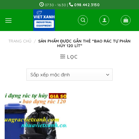
Skip
07:30 - 16:30 |
098.442.3150
to
content
TRANG CHỦ
/
SẢN PHẨM ĐƯỢC GẮN THẺ “BAO RÁC TỰ PHÂN
HỦY 120 LÍT”
LỌC