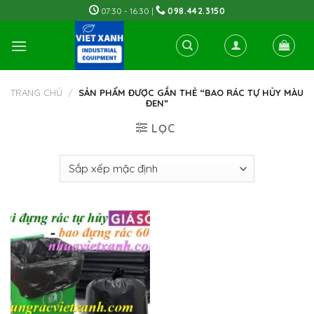
Skip
07:30 - 16:30 |
098.442.3150
to
content
TRANG CHỦ
/
SẢN PHẨM ĐƯỢC GẮN THẺ “BAO RÁC TỰ HỦY MÀU
ĐEN”
LỌC