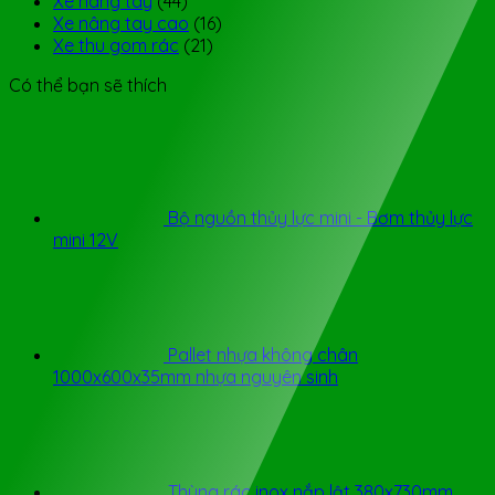
Xe nâng tay
(44)
Xe nâng tay cao
(16)
Xe thu gom rác
(21)
Có thể bạn sẽ thích
Bộ nguồn thủy lực mini - Bơm thủy lực
mini 12V
Pallet nhựa không chân
1000x600x35mm nhựa nguyên sinh
Thùng rác inox nắp lật 380x730mm