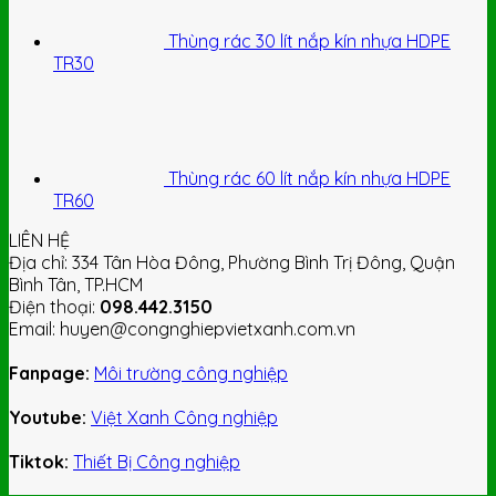
Thùng rác 30 lít nắp kín nhựa HDPE
TR30
Thùng rác 60 lít nắp kín nhựa HDPE
TR60
LIÊN HỆ
Địa chỉ: 334 Tân Hòa Đông, Phường Bình Trị Đông, Quận
Bình Tân, TP.HCM
Điện thoại:
098.442.3150
Email: huyen@congnghiepvietxanh.com.vn
Fanpage:
Môi trường công nghiệp
Youtube:
Việt Xanh Công nghiệp
Tiktok:
Thiết Bị Công nghiệp