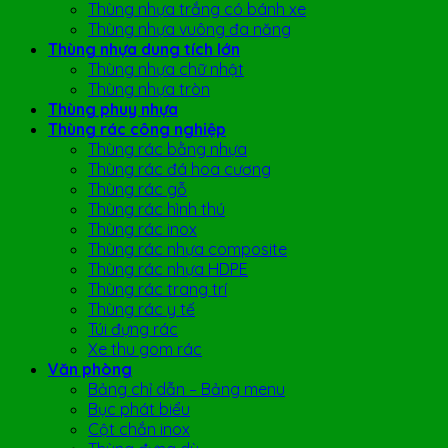
Thùng nhựa trắng có bánh xe
Thùng nhựa vuông đa năng
Thùng nhựa dung tích lớn
Thùng nhựa chữ nhật
Thùng nhựa tròn
Thùng phuy nhựa
Thùng rác công nghiệp
Thùng rác bằng nhựa
Thùng rác đá hoa cương
Thùng rác gỗ
Thùng rác hình thú
Thùng rác inox
Thùng rác nhựa composite
Thùng rác nhựa HDPE
Thùng rác trang trí
Thùng rác y tế
Túi đựng rác
Xe thu gom rác
Văn phòng
Bảng chỉ dẫn – Bảng menu
Bục phát biểu
Cột chắn inox