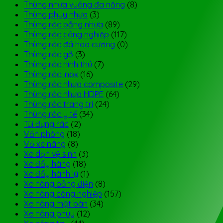
Thùng nhựa vuông đa năng
(8)
Thùng phuy nhựa
(3)
Thùng rác bằng nhựa
(89)
Thùng rác công nghiệp
(117)
Thùng rác đá hoa cương
(0)
Thùng rác gỗ
(3)
Thùng rác hình thú
(7)
Thùng rác inox
(16)
Thùng rác nhựa composite
(29)
Thùng rác nhựa HDPE
(64)
Thùng rác trang trí
(24)
Thùng rác y tế
(34)
Túi đựng rác
(2)
Văn phòng
(18)
Vỏ xe nâng
(8)
Xe dọn vệ sinh
(3)
Xe đẩy hàng
(18)
Xe đẩy hành lý
(1)
Xe nâng bằng điện
(8)
Xe nâng công nghiệp
(157)
Xe nâng mặt bàn
(34)
Xe nâng phuy
(12)