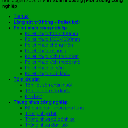
Bản quyền 2026 ©
Viet Xanh Industry
|
Môi trường công
nghiệp
Tin tức
Lồng sắt trữ hàng – Pallet lưới
Pallet nhựa công nghiệp
Pallet nhựa 1100x1100mm
Pallet nhựa 1200x1000mm
Pallet nhựa chống tràn
Pallet nhựa kê hàng
Pallet nhựa kích thước lớn
Pallet nhựa kích thước nhỏ
Pallet nhựa lót sàn
Pallet nhựa xuất khẩu
Tấm lót sàn
Tấm lót sàn chăn nuôi
Tấm lót sàn sân khấu
Phụ kiện
Thùng nhựa công nghiệp
Kệ dụng cụ – khay phụ tùng
Thùng nhựa bít
Thùng nhựa có bánh xe
Thùng nhựa đan lưới