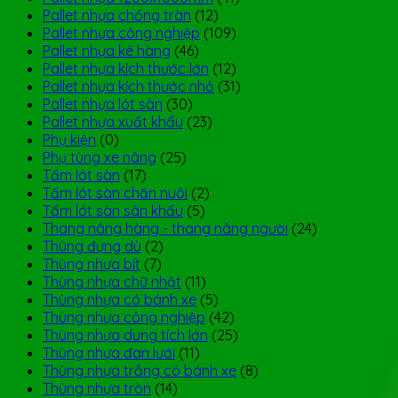
Pallet nhựa chống tràn
(12)
Pallet nhựa công nghiệp
(109)
Pallet nhựa kê hàng
(46)
Pallet nhựa kích thước lớn
(12)
Pallet nhựa kích thước nhỏ
(31)
Pallet nhựa lót sàn
(30)
Pallet nhựa xuất khẩu
(23)
Phụ kiện
(0)
Phụ tùng xe nâng
(25)
Tấm lót sàn
(17)
Tấm lót sàn chăn nuôi
(2)
Tấm lót sàn sân khấu
(5)
Thang nâng hàng - thang nâng người
(24)
Thùng đựng dù
(2)
Thùng nhựa bít
(7)
Thùng nhựa chữ nhật
(11)
Thùng nhựa có bánh xe
(5)
Thùng nhựa công nghiệp
(42)
Thùng nhựa dung tích lớn
(25)
Thùng nhựa đan lưới
(11)
Thùng nhựa trắng có bánh xe
(8)
Thùng nhựa tròn
(14)