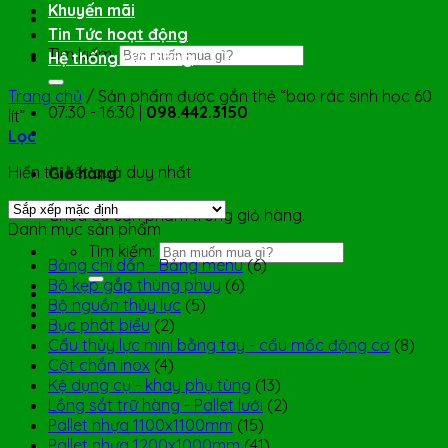
Khuyến mãi
Tin Tức hoạt động
Tìm kiếm:
Hệ thống cửa hàng
Trang chủ
/
Sản phẩm được gắn thẻ “bao rác sinh học 60
07:30 - 16:30 |
098.442.3150
lít”
Lọc
Hiển thị kết quả duy nhất
Giỏ hàng
Chưa có sản phẩm trong giỏ hàng.
Danh mục sản phẩm
Tìm kiếm:
Bảng chỉ dẫn - Bảng menu
(6)
Bộ kẹp gắp thùng phuy
(6)
Bộ nguồn thủy lực
(5)
Bục phát biểu
(2)
Cẩu thủy lực mini bằng tay - cẩu mốc động cơ
(8)
Cột chắn inox
(4)
Kệ dụng cụ - khay phụ tùng
(13)
Lồng sắt trữ hàng - Pallet lưới
(2)
Pallet nhựa 1100x1100mm
(15)
Pallet nhựa 1200x1000mm
(41)