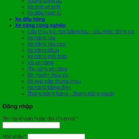
Thùng đựng dù
Xe dọn vệ sinh
Xe đẩy hành lý
Xe đẩy hàng
Xe nâng công nghiệp
Cẩu thủy lực mini bằng tay – cẩu mốc động cơ
Xe nâng tay
Xe nâng tay cao
Xe nâng phuy
Xe nâng mặt bàn
Vỏ xe nâng
Phụ tùng xe nâng
Bộ nguồn thủy lực
Bộ kẹp gắp thùng phuy
Xe nâng bằng điện
Thang nâng hàng – thang nâng người
Đăng nhập
Tên tài khoản hoặc địa chỉ email
*
Mật khẩu
*