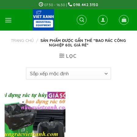
Skip
07:30 - 16:30 |
098.442.3150
to
content
TRANG CHỦ
/
SẢN PHẨM ĐƯỢC GẮN THẺ “BAO RÁC CÔNG
NGHIỆP 60L GIÁ RẺ”
LỌC