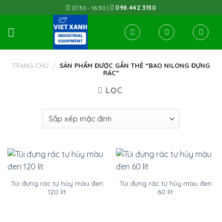
Skip
07:30 - 16:30 |
098.442.3150
to
content
TRANG CHỦ
/
SẢN PHẨM ĐƯỢC GẮN THẺ “BAO NILONG ĐỰNG
RÁC”
LỌC
Túi đựng rác tự hủy màu đen
Túi đựng rác tự hủy màu đen
120 lít
60 lít