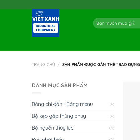
Skip
to
content
Tìm
kiếm:
TRANG CHỦ
/
SẢN PHẨM ĐƯỢC GẮN THẺ “BAO ĐỰNG 
DANH MỤC SẢN PHẨM
Bảng chỉ dẫn - Bảng menu
(6)
Bộ kẹp gắp thùng phuy
(6)
Bộ nguồn thủy lực
(5)
Bục phát biểu
(2)