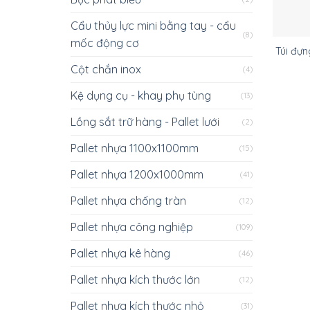
Cẩu thủy lực mini bằng tay - cẩu
(8)
mốc động cơ
Túi đựn
Cột chắn inox
(4)
Kệ dụng cụ - khay phụ tùng
(13)
Lồng sắt trữ hàng - Pallet lưới
(2)
Pallet nhựa 1100x1100mm
(15)
Pallet nhựa 1200x1000mm
(41)
Pallet nhựa chống tràn
(12)
Pallet nhựa công nghiệp
(109)
Pallet nhựa kê hàng
(46)
Pallet nhựa kích thước lớn
(12)
Pallet nhựa kích thước nhỏ
(31)