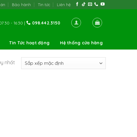
oán
Bảo hành
Tin tức
Liên hệ
7:30 - 16:30 |
098.442.3150
Tin Tức hoạt động
Hệ thống cửa hàng
uy nhất