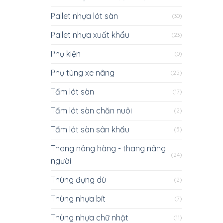
Pallet nhựa lót sàn
(30)
Pallet nhựa xuất khẩu
(23)
Phụ kiện
(0)
Phụ tùng xe nâng
(25)
Tấm lót sàn
(17)
Tấm lót sàn chăn nuôi
(2)
Tấm lót sàn sân khấu
(5)
Thang nâng hàng - thang nâng
(24)
người
Thùng đựng dù
(2)
Thùng nhựa bít
(7)
Thùng nhựa chữ nhật
(11)