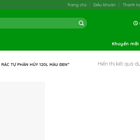
Trang chủ
Điều khoản
Thanh t
0
Khuyến mãi
Hiển thị kết quả d
RÁC TỰ PHÂN HỦY 120L MÀU ĐEN”