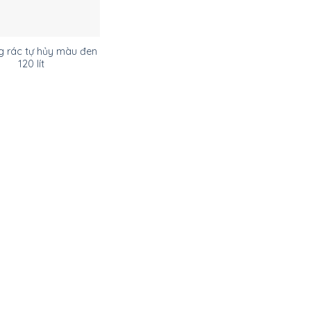
g rác tự hủy màu đen
120 lít