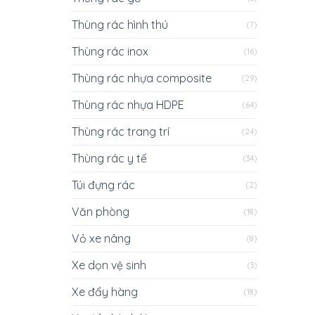
Thùng rác hình thú
(7)
Thùng rác inox
(16)
Thùng rác nhựa composite
(29)
Thùng rác nhựa HDPE
(64)
Thùng rác trang trí
(24)
Thùng rác y tế
(34)
Túi đựng rác
(2)
Văn phòng
(18)
Vỏ xe nâng
(8)
Xe dọn vệ sinh
(3)
Xe đẩy hàng
(18)