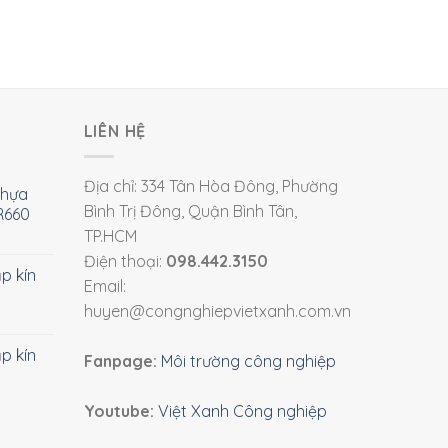
LIÊN HỆ
Địa chỉ: 334 Tân Hòa Đông, Phường
nhựa
Bình Trị Đông, Quận Bình Tân,
R660
TP.HCM
Điện thoại:
098.442.3150
ắp kín
Email:
huyen@congnghiepvietxanh.com.vn
ắp kín
Fanpage:
Môi trường công nghiệp
Youtube:
Việt Xanh Công nghiệp