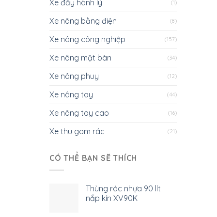
Xe đẩy hành lý
(1)
Xe nâng bằng điện
(8)
Xe nâng công nghiệp
(157)
Xe nâng mặt bàn
(34)
Xe nâng phuy
(12)
Xe nâng tay
(44)
Xe nâng tay cao
(16)
Xe thu gom rác
(21)
CÓ THỂ BẠN SẼ THÍCH
Thùng rác nhựa 90 lít
nắp kín XV90K