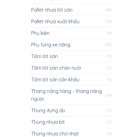
Pallet nhựa lót sàn
(30)
Pallet nhựa xuất khẩu
(23)
Phụ kiện
(0)
Phụ tùng xe nâng
(25)
Tấm lót sàn
(17)
Tấm lót sàn chăn nuôi
(2)
Tấm lót sàn sân khấu
(5)
Thang nâng hàng - thang nâng
(24)
người
Thùng đựng dù
(2)
Thùng nhựa bít
(7)
Thùng nhựa chữ nhật
(11)