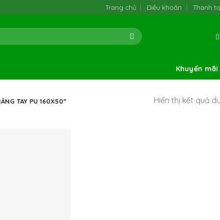
Trang chủ
Điều khoản
Thanh t
Khuyến mãi
Hiển thị kết quả d
ÂNG TAY PU 160X50”