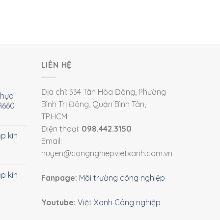
LIÊN HỆ
Địa chỉ: 334 Tân Hòa Đông, Phường
nhựa
Bình Trị Đông, Quận Bình Tân,
R660
TP.HCM
Điện thoại:
098.442.3150
ắp kín
Email:
huyen@congnghiepvietxanh.com.vn
ắp kín
Fanpage:
Môi trường công nghiệp
Youtube:
Việt Xanh Công nghiệp