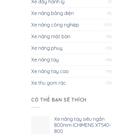
Xe đẩy hành lý
(1)
Xe nâng bằng điện
(8)
Xe nâng công nghiệp
(157)
Xe nâng mặt bàn
(34)
Xe nâng phuy
(12)
Xe nâng tay
(44)
Xe nâng tay cao
(16)
Xe thu gom rác
(21)
CÓ THỂ BẠN SẼ THÍCH
Xe nâng tay siêu ngắn
800mm ICHIMENS XT540-
800