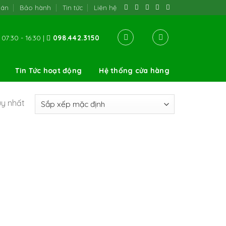
oán
Bảo hành
Tin tức
Liên hệ
07:30 - 16:30 |
098.442.3150
Tin Tức hoạt động
Hệ thống cửa hàng
uy nhất