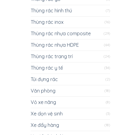
Thùng rác hình thú
(7)
Thùng rác inox
(16)
Thùng rác nhựa composite
(29)
Thùng rác nhựa HDPE
(64)
Thùng rác trang trí
(24)
Thùng rác y tế
(34)
Túi đựng rác
(2)
Văn phòng
(18)
Vỏ xe nâng
(8)
Xe dọn vệ sinh
(3)
Xe đẩy hàng
(18)