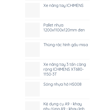
Xe nâng tay ICHIMENS
Pallet nhựa
1200x1100x120mm đen
Thùng rác hình gấu misa
Xe nâng tay 3 tấn càng
rộng ICHIMENS XT680-
1150-3T
Sóng nhựa hở HS008
Kệ dụng cụ A9 - khay
phụ tùng A9 - khay linh