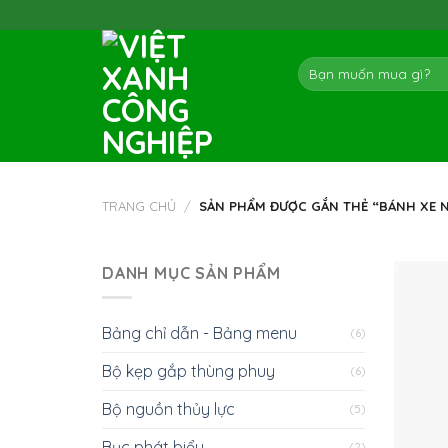
Skip
to
content
Tìm
kiếm:
TRANG CHỦ
/
SẢN PHẨM ĐƯỢC GẮN THẺ “BÁNH XE N
DANH MỤC SẢN PHẨM
Bảng chỉ dẫn - Bảng menu
(6)
Bộ kẹp gắp thùng phuy
(6)
Bộ nguồn thủy lực
(5)
Bục phát biểu
(2)