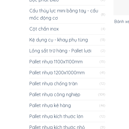
Cẩu thủy lực mini bằng tay - cẩu
(8)
mốc động cơ
Bánh x
Cột chắn inox
(4)
Kệ dụng cụ - khay phụ tùng
(13)
Lồng sắt trữ hàng - Pallet lưới
(2)
Pallet nhựa 1100x1100mm
(15)
Pallet nhựa 1200x1000mm
(41)
Pallet nhựa chống tràn
(12)
Pallet nhựa công nghiệp
(109)
Pallet nhựa kê hàng
(46)
Pallet nhựa kích thước lớn
(12)
Pallet nhựa kích thước nhỏ
(31)