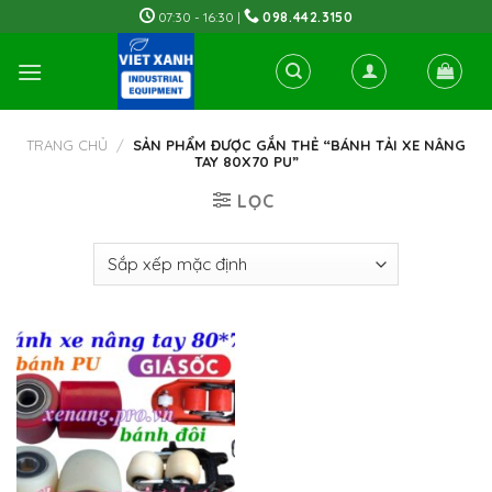
Skip
07:30 - 16:30 |
098.442.3150
to
content
TRANG CHỦ
/
SẢN PHẨM ĐƯỢC GẮN THẺ “BÁNH TẢI XE NÂNG
TAY 80X70 PU”
LỌC