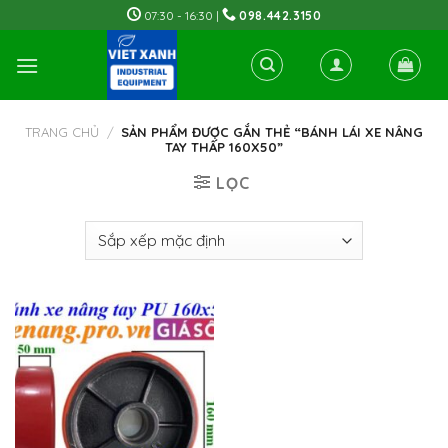
Skip
07:30 - 16:30 |
098.442.3150
to
content
TRANG CHỦ
/
SẢN PHẨM ĐƯỢC GẮN THẺ “BÁNH LÁI XE NÂNG
TAY THẤP 160X50”
LỌC