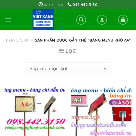
Skip
07:30 - 16:30 |
098.442.3150
to
content
TRANG CHỦ
/
SẢN PHẨM ĐƯỢC GẮN THẺ “BẢNG MENU KHỔ A4”
LỌC