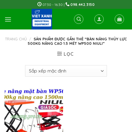
Skip
07:30 - 16:30 |
098.442.3150
to
content
TRANG CHỦ
/
SẢN PHẨM ĐƯỢC GẮN THẺ “BÀN NÂNG THỦY LỰC
500KG NÂNG CAO 1.5 MÉT WP500 NIULI”
LỌC