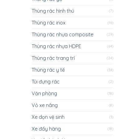
Thùng rác hình thú
(7)
Thùng rác inox
(16)
Thùng rác nhựa composite
(29)
Thùng rác nhựa HDPE
(64)
Thùng rác trang trí
(24)
Thùng rác y tế
(34)
Túi đựng rác
(2)
Văn phòng
(18)
Vỏ xe nâng
(8)
Xe dọn vệ sinh
(3)
Xe đẩy hàng
(18)