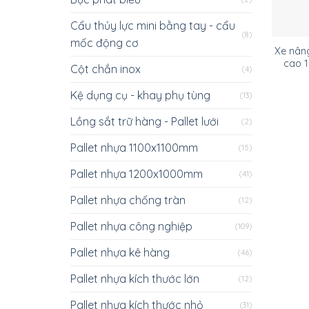
Cẩu thủy lực mini bằng tay - cẩu
(8)
mốc động cơ
Xe nân
cao 
Cột chắn inox
(4)
Kệ dụng cụ - khay phụ tùng
(13)
Lồng sắt trữ hàng - Pallet lưới
(2)
Pallet nhựa 1100x1100mm
(15)
Pallet nhựa 1200x1000mm
(41)
Pallet nhựa chống tràn
(12)
Pallet nhựa công nghiệp
(109)
Pallet nhựa kê hàng
(46)
Pallet nhựa kích thước lớn
(12)
Pallet nhựa kích thước nhỏ
(31)