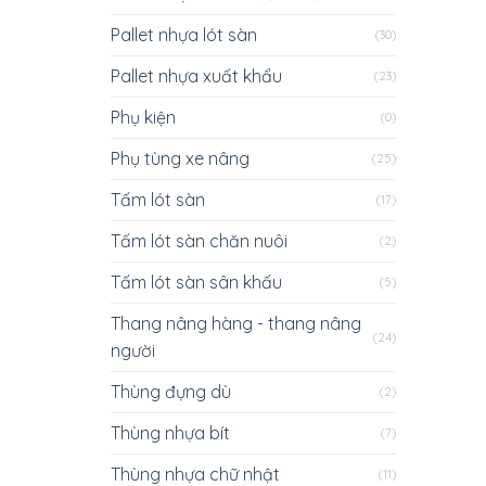
Pallet nhựa lót sàn
(30)
Pallet nhựa xuất khẩu
(23)
Phụ kiện
(0)
Phụ tùng xe nâng
(25)
Tấm lót sàn
(17)
Tấm lót sàn chăn nuôi
(2)
Tấm lót sàn sân khấu
(5)
Thang nâng hàng - thang nâng
(24)
người
Thùng đựng dù
(2)
Thùng nhựa bít
(7)
Thùng nhựa chữ nhật
(11)