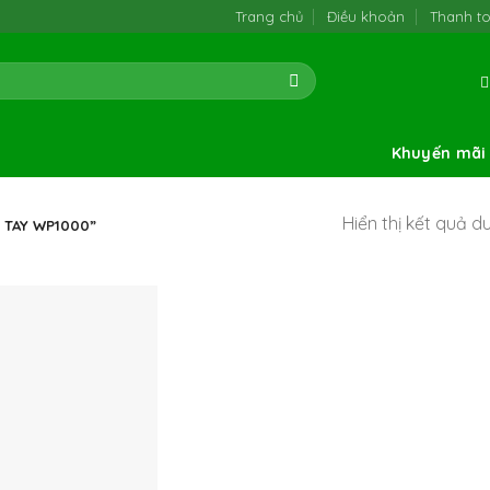
Trang chủ
Điều khoản
Thanh t
Khuyến mãi
Hiển thị kết quả d
 TAY WP1000”