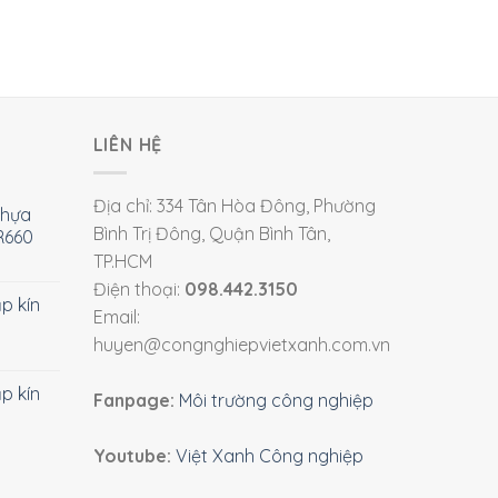
LIÊN HỆ
Địa chỉ: 334 Tân Hòa Đông, Phường
nhựa
Bình Trị Đông, Quận Bình Tân,
R660
TP.HCM
Điện thoại:
098.442.3150
ắp kín
Email:
huyen@congnghiepvietxanh.com.vn
ắp kín
Fanpage:
Môi trường công nghiệp
Youtube:
Việt Xanh Công nghiệp