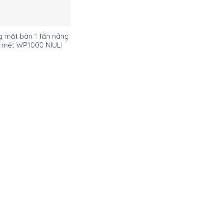
g mặt bàn 1 tấn nâng
1 mét WP1000 NIULI