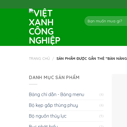
Skip
to
content
Tìm
kiếm:
TRANG CHỦ
/
SẢN PHẨM ĐƯỢC GẮN THẺ “BÀN NÂNG
DANH MỤC SẢN PHẨM
Bảng chỉ dẫn - Bảng menu
(6)
Bộ kẹp gắp thùng phuy
(6)
Bộ nguồn thủy lực
(5)
Bục phát biểu
(2)