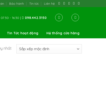
oán
Bảo hành
Tin tức
Liên hệ
07:30 - 16:30 |
098.442.3150
Tin Tức hoạt động
Hệ thống cửa hàng
uy nhất