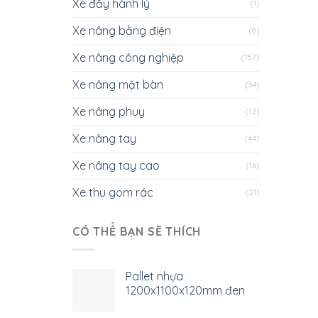
Xe đẩy hành lý
(1)
Xe nâng bằng điện
(8)
Xe nâng công nghiệp
(157)
Xe nâng mặt bàn
(34)
Xe nâng phuy
(12)
Xe nâng tay
(44)
Xe nâng tay cao
(16)
Xe thu gom rác
(21)
CÓ THỂ BẠN SẼ THÍCH
Pallet nhựa
1200x1100x120mm đen