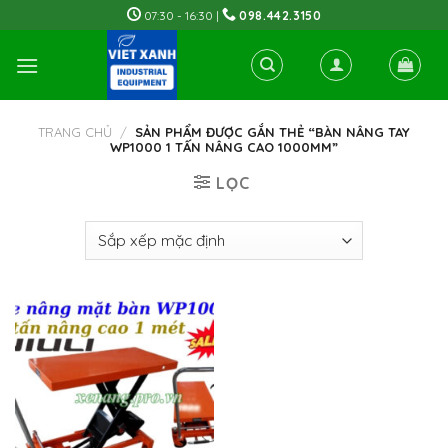
Skip
07:30 - 16:30 |
098.442.3150
to
content
TRANG CHỦ
/
SẢN PHẨM ĐƯỢC GẮN THẺ “BÀN NÂNG TAY
WP1000 1 TẤN NÂNG CAO 1000MM”
LỌC