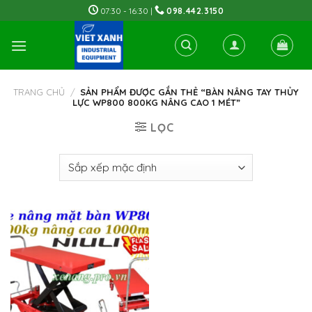
Skip
07:30 - 16:30 |
098.442.3150
to
content
TRANG CHỦ
/
SẢN PHẨM ĐƯỢC GẮN THẺ “BÀN NÂNG TAY THỦY
LỰC WP800 800KG NÂNG CAO 1 MÉT”
LỌC