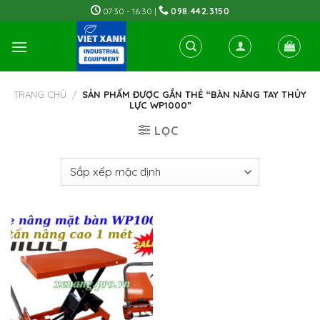
Skip
07:30 - 16:30 |
098.442.3150
to
content
TRANG CHỦ
/
SẢN PHẨM ĐƯỢC GẮN THẺ “BÀN NÂNG TAY THỦY
LỰC WP1000”
LỌC