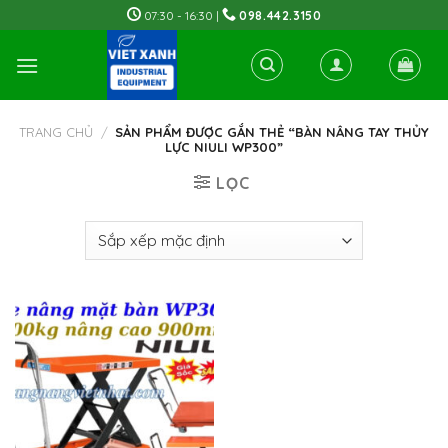
Skip
07:30 - 16:30 |
098.442.3150
to
content
TRANG CHỦ
/
SẢN PHẨM ĐƯỢC GẮN THẺ “BÀN NÂNG TAY THỦY
LỰC NIULI WP300”
LỌC