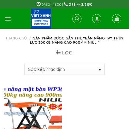
Skip
07:30 - 16:30 |
098.442.3150
to
content
TRANG CHỦ
/
SẢN PHẨM ĐƯỢC GẮN THẺ “BÀN NÂNG TAY THỦY
LỰC 300KG NÂNG CAO 900MM NIULI”
LỌC