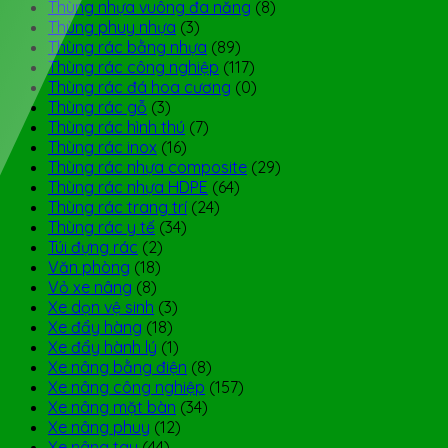
Thùng nhựa vuông đa năng
(8)
Thùng phuy nhựa
(3)
Thùng rác bằng nhựa
(89)
Thùng rác công nghiệp
(117)
Thùng rác đá hoa cương
(0)
Thùng rác gỗ
(3)
Thùng rác hình thú
(7)
Thùng rác inox
(16)
Thùng rác nhựa composite
(29)
Thùng rác nhựa HDPE
(64)
Thùng rác trang trí
(24)
Thùng rác y tế
(34)
Túi đựng rác
(2)
Văn phòng
(18)
Vỏ xe nâng
(8)
Xe dọn vệ sinh
(3)
Xe đẩy hàng
(18)
Xe đẩy hành lý
(1)
Xe nâng bằng điện
(8)
Xe nâng công nghiệp
(157)
Xe nâng mặt bàn
(34)
Xe nâng phuy
(12)
Xe nâng tay
(44)