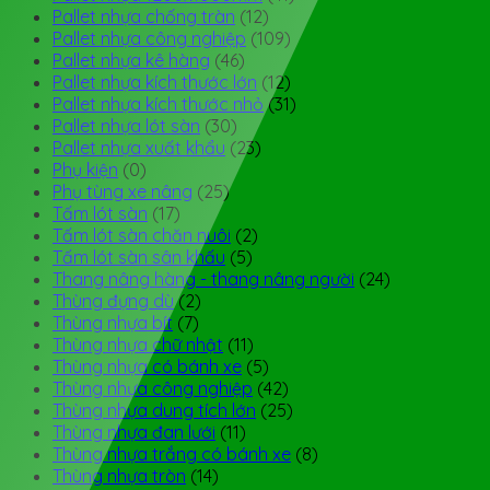
Pallet nhựa chống tràn
(12)
Pallet nhựa công nghiệp
(109)
Pallet nhựa kê hàng
(46)
Pallet nhựa kích thước lớn
(12)
Pallet nhựa kích thước nhỏ
(31)
Pallet nhựa lót sàn
(30)
Pallet nhựa xuất khẩu
(23)
Phụ kiện
(0)
Phụ tùng xe nâng
(25)
Tấm lót sàn
(17)
Tấm lót sàn chăn nuôi
(2)
Tấm lót sàn sân khấu
(5)
Thang nâng hàng - thang nâng người
(24)
Thùng đựng dù
(2)
Thùng nhựa bít
(7)
Thùng nhựa chữ nhật
(11)
Thùng nhựa có bánh xe
(5)
Thùng nhựa công nghiệp
(42)
Thùng nhựa dung tích lớn
(25)
Thùng nhựa đan lưới
(11)
Thùng nhựa trắng có bánh xe
(8)
Thùng nhựa tròn
(14)