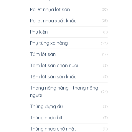
Pallet nhựa lót sàn
(30)
Pallet nhựa xuất khẩu
(23)
Phụ kiện
(0)
Phụ tùng xe nâng
(25)
Tấm lót sàn
(17)
Tấm lót sàn chăn nuôi
(2)
Tấm lót sàn sân khấu
(5)
Thang nâng hàng - thang nâng
(24)
người
Thùng đựng dù
(2)
Thùng nhựa bít
(7)
Thùng nhựa chữ nhật
(11)