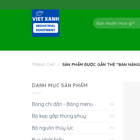
Skip
to
content
Tìm
kiếm:
TRANG CHỦ
/
SẢN PHẨM ĐƯỢC GẮN THẺ “BÀN NÂNG 
DANH MỤC SẢN PHẨM
Bảng chỉ dẫn - Bảng menu
(6)
Bộ kẹp gắp thùng phuy
(6)
Bộ nguồn thủy lực
(5)
Bục phát biểu
(2)