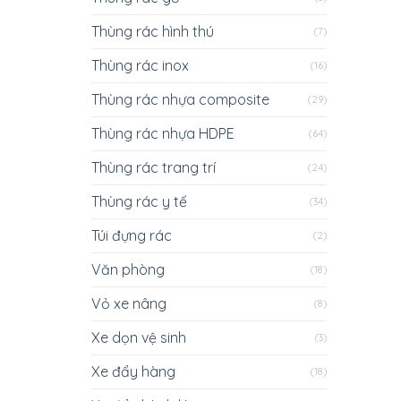
Thùng rác hình thú
(7)
Thùng rác inox
(16)
Thùng rác nhựa composite
(29)
Thùng rác nhựa HDPE
(64)
Thùng rác trang trí
(24)
Thùng rác y tế
(34)
Túi đựng rác
(2)
Văn phòng
(18)
Vỏ xe nâng
(8)
Xe dọn vệ sinh
(3)
Xe đẩy hàng
(18)