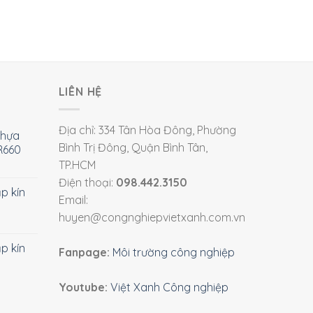
LIÊN HỆ
Địa chỉ: 334 Tân Hòa Đông, Phường
nhựa
Bình Trị Đông, Quận Bình Tân,
R660
TP.HCM
Điện thoại:
098.442.3150
ắp kín
Email:
huyen@congnghiepvietxanh.com.vn
ắp kín
Fanpage:
Môi trường công nghiệp
Youtube:
Việt Xanh Công nghiệp