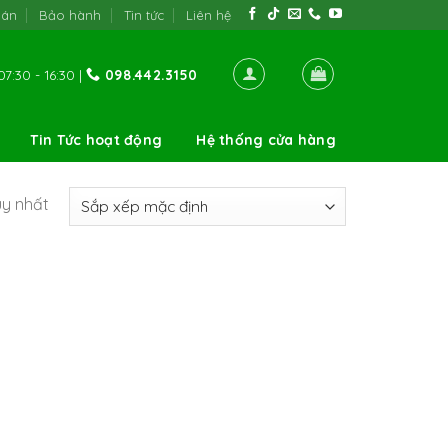
oán
Bảo hành
Tin tức
Liên hệ
7:30 - 16:30 |
098.442.3150
Tin Tức hoạt động
Hệ thống cửa hàng
uy nhất