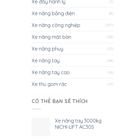
Xe đẩy hành lý
(1)
Xe nâng bằng điện
(8)
Xe nâng công nghiệp
(157)
Xe nâng mặt bàn
(34)
Xe nâng phuy
(12)
Xe nâng tay
(44)
Xe nâng tay cao
(16)
Xe thu gom rác
(21)
CÓ THỂ BẠN SẼ THÍCH
Xe nâng tay 3000kg
NICHI-LIFT AC30S