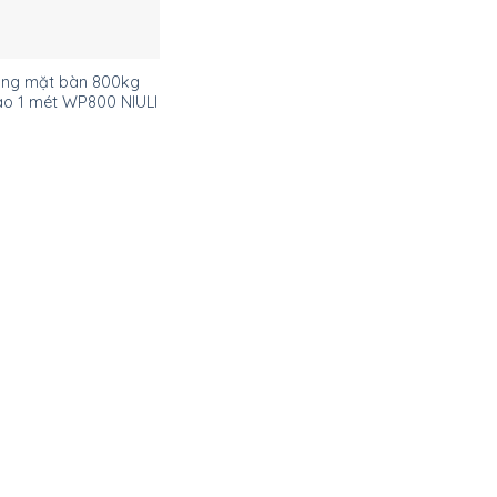
âng mặt bàn 800kg
ao 1 mét WP800 NIULI