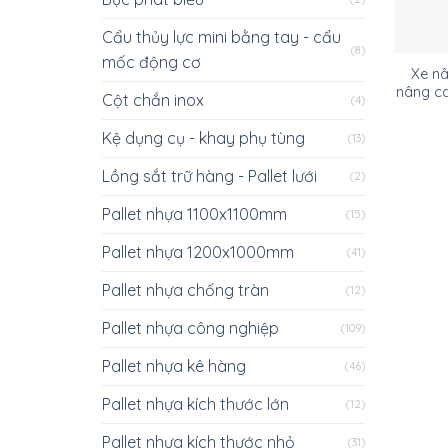
Cẩu thủy lực mini bằng tay - cẩu
(8)
mốc động cơ
Xe n
nâng c
Cột chắn inox
(4)
Kệ dụng cụ - khay phụ tùng
(13)
Lồng sắt trữ hàng - Pallet lưới
(2)
Pallet nhựa 1100x1100mm
(15)
Pallet nhựa 1200x1000mm
(41)
Pallet nhựa chống tràn
(12)
Pallet nhựa công nghiệp
(109)
Pallet nhựa kê hàng
(46)
Pallet nhựa kích thước lớn
(12)
Pallet nhựa kích thước nhỏ
(31)