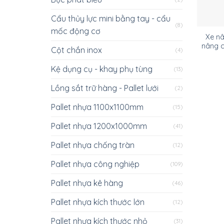
Cẩu thủy lực mini bằng tay - cẩu
(8)
mốc động cơ
Xe n
nâng 
Cột chắn inox
(4)
Kệ dụng cụ - khay phụ tùng
(13)
Lồng sắt trữ hàng - Pallet lưới
(2)
Pallet nhựa 1100x1100mm
(15)
Pallet nhựa 1200x1000mm
(41)
Pallet nhựa chống tràn
(12)
Pallet nhựa công nghiệp
(109)
Pallet nhựa kê hàng
(46)
Pallet nhựa kích thước lớn
(12)
Pallet nhựa kích thước nhỏ
(31)