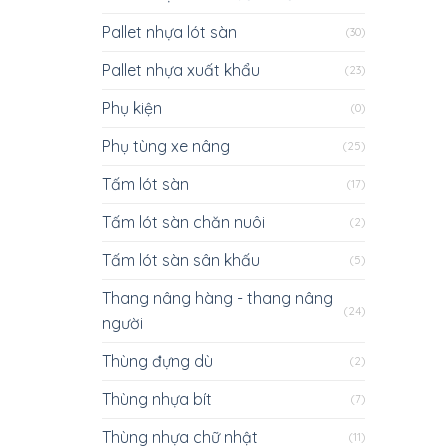
Pallet nhựa lót sàn
(30)
Pallet nhựa xuất khẩu
(23)
Phụ kiện
(0)
Phụ tùng xe nâng
(25)
Tấm lót sàn
(17)
Tấm lót sàn chăn nuôi
(2)
Tấm lót sàn sân khấu
(5)
Thang nâng hàng - thang nâng
(24)
người
Thùng đựng dù
(2)
Thùng nhựa bít
(7)
Thùng nhựa chữ nhật
(11)