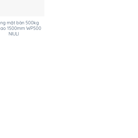
âng mặt bàn 500kg
cao 1500mm WP500
NIULI