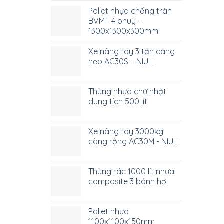
Pallet nhựa chống tràn
BVMT 4 phuy -
1300x1300x300mm
Xe nâng tay 3 tấn càng
hẹp AC30S – NIULI
Thùng nhựa chữ nhật
dung tích 500 lít
Xe nâng tay 3000kg
càng rộng AC30M - NIULI
Thùng rác 1000 lít nhựa
composite 3 bánh hơi
Pallet nhựa
1100x1100x150mm