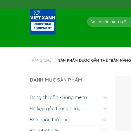
Skip
to
content
Tìm
kiếm:
TRANG CHỦ
/
SẢN PHẨM ĐƯỢC GẮN THẺ “BÀN NÂNG 
DANH MỤC SẢN PHẨM
Bảng chỉ dẫn - Bảng menu
(6)
Bộ kẹp gắp thùng phuy
(6)
Bộ nguồn thủy lực
(5)
Bục phát biểu
(2)