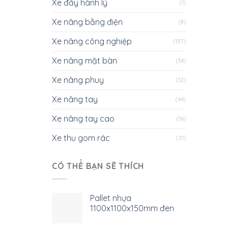
Xe đẩy hành lý
(1)
Xe nâng bằng điện
(8)
Xe nâng công nghiệp
(157)
Xe nâng mặt bàn
(34)
Xe nâng phuy
(12)
Xe nâng tay
(44)
Xe nâng tay cao
(16)
Xe thu gom rác
(21)
CÓ THỂ BẠN SẼ THÍCH
Pallet nhựa
1100x1100x150mm đen