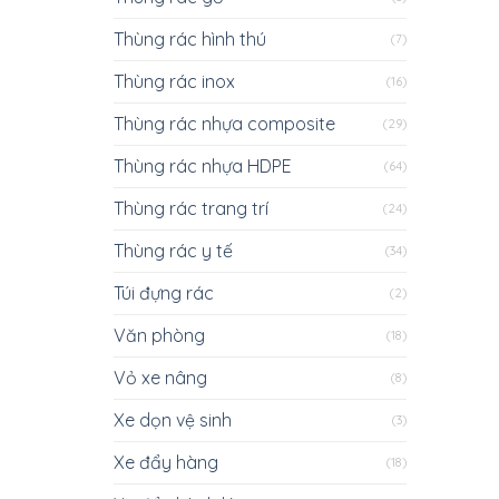
Thùng rác hình thú
(7)
Thùng rác inox
(16)
Thùng rác nhựa composite
(29)
Thùng rác nhựa HDPE
(64)
Thùng rác trang trí
(24)
Thùng rác y tế
(34)
Túi đựng rác
(2)
Văn phòng
(18)
Vỏ xe nâng
(8)
Xe dọn vệ sinh
(3)
Xe đẩy hàng
(18)