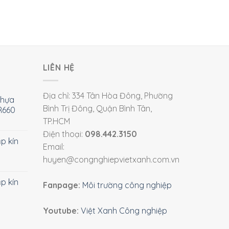
LIÊN HỆ
Địa chỉ: 334 Tân Hòa Đông, Phường
nhựa
Bình Trị Đông, Quận Bình Tân,
R660
TP.HCM
Điện thoại:
098.442.3150
ắp kín
Email:
huyen@congnghiepvietxanh.com.vn
ắp kín
Fanpage:
Môi trường công nghiệp
Youtube:
Việt Xanh Công nghiệp