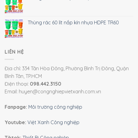
Thùng rác 60 lít nắp kín nhựa HDPE TR60
LIÊN HỆ
Địa chỉ: 334 Tân Hòa Đông, Phường Bình Trị Đông, Quận
Bình Tân, TP.HCM
Điện thoại:
098.442.3150
Email: huyen@congnghiepvietxanh.com.vn
Fanpage:
Môi trường công nghiệp
Youtube:
Việt Xanh Công nghiệp
Tiktok:
Thiết Bị Công nghiệp