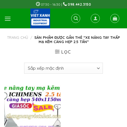
Skip
07:30 - 16:30 |
098.442.3150
to
content
TRANG CHỦ
/
SẢN PHẨM ĐƯỢC GẮN THẺ “XE NÂNG TAY THẤP
MẠ KẼM CÀNG HẸP 2.5 TẤN”
LỌC