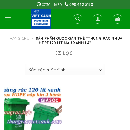
Skip
07:30 - 16:30 |
098.442.3150
to
content
TRANG CHỦ
/
SẢN PHẨM ĐƯỢC GẮN THẺ “THÙNG RÁC NHỰA
HDPE 120 LÍT MÀU XANH LÁ”
LỌC