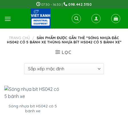
Skip
07:30 - 16:30 |
098.442.3150
to
content
TRANG CHỦ
/
SẢN PHẨM ĐƯỢC GẮN THẺ “SÓNG NHỰA ĐẶC
HS042 CÓ 5 BÁNH XE THÙNG NHỰA BÍT HS042 CÓ 5 BÁNH XE”
LỌC
Sóng nhựa bít HS042 có 5
bánh xe