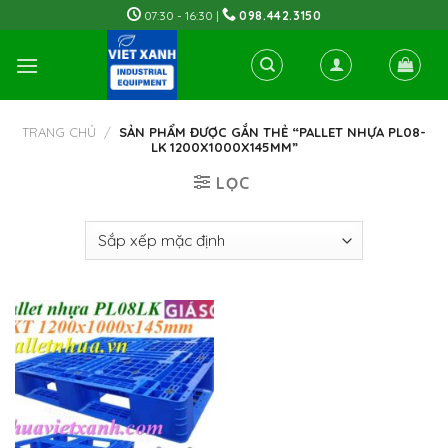
Skip
07:30 - 16:30 |
098.442.3150
to
content
TRANG CHỦ
/
SẢN PHẨM ĐƯỢC GẮN THẺ “PALLET NHỰA PL08-
LK 1200X1000X145MM”
LỌC