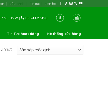
oán
Bảo hành
Tin tức
Liên hệ
7:30 - 16:30 |
098.442.3150
Tin Tức hoạt động
Hệ thống cửa hàng
uy nhất