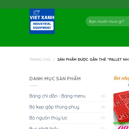
Skip
to
content
Tìm
kiếm:
TRANG CHỦ
/
SẢN PHẨM ĐƯỢC GẮN THẺ “PALLET NH
DANH MỤC SẢN PHẨM
Bảng chỉ dẫn - Bảng menu
(6)
Bộ kẹp gắp thùng phuy
(6)
Bộ nguồn thủy lực
(5)
Bục phát biểu
(2)