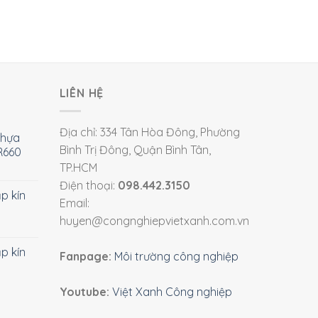
LIÊN HỆ
Địa chỉ: 334 Tân Hòa Đông, Phường
nhựa
Bình Trị Đông, Quận Bình Tân,
R660
TP.HCM
Điện thoại:
098.442.3150
ắp kín
Email:
huyen@congnghiepvietxanh.com.vn
ắp kín
Fanpage:
Môi trường công nghiệp
Youtube:
Việt Xanh Công nghiệp