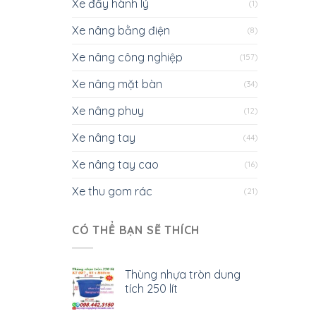
Xe đẩy hành lý
(1)
Xe nâng bằng điện
(8)
Xe nâng công nghiệp
(157)
Xe nâng mặt bàn
(34)
Xe nâng phuy
(12)
Xe nâng tay
(44)
Xe nâng tay cao
(16)
Xe thu gom rác
(21)
CÓ THỂ BẠN SẼ THÍCH
Thùng nhựa tròn dung
tích 250 lít