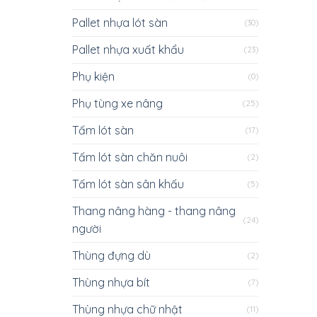
Pallet nhựa lót sàn
(30)
Pallet nhựa xuất khẩu
(23)
Phụ kiện
(0)
Phụ tùng xe nâng
(25)
Tấm lót sàn
(17)
Tấm lót sàn chăn nuôi
(2)
Tấm lót sàn sân khấu
(5)
Thang nâng hàng - thang nâng
(24)
người
Thùng đựng dù
(2)
Thùng nhựa bít
(7)
Thùng nhựa chữ nhật
(11)