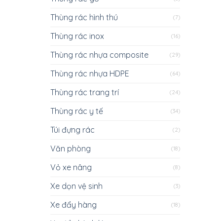
Thùng rác hình thú
(7)
Thùng rác inox
(16)
Thùng rác nhựa composite
(29)
Thùng rác nhựa HDPE
(64)
Thùng rác trang trí
(24)
Thùng rác y tế
(34)
Túi đựng rác
(2)
Văn phòng
(18)
Vỏ xe nâng
(8)
Xe dọn vệ sinh
(3)
Xe đẩy hàng
(18)