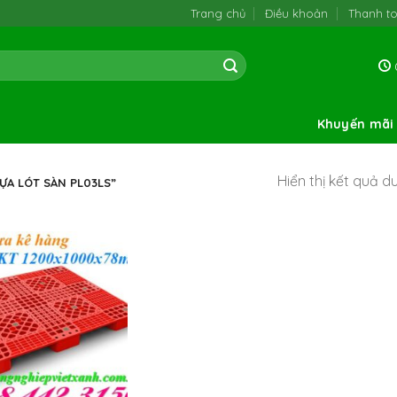
Trang chủ
Điều khoản
Thanh t
0
Khuyến mãi
Hiển thị kết quả d
ỰA LÓT SÀN PL03LS”