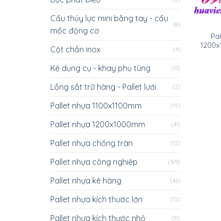
Cẩu thủy lực mini bằng tay - cẩu
(8)
mốc động cơ
Pal
1200x
Cột chắn inox
(4)
Kệ dụng cụ - khay phụ tùng
(13)
Lồng sắt trữ hàng - Pallet lưới
(2)
Pallet nhựa 1100x1100mm
(15)
Pallet nhựa 1200x1000mm
(41)
Pallet nhựa chống tràn
(12)
Pallet nhựa công nghiệp
(109)
Pallet nhựa kê hàng
(46)
Pallet nhựa kích thước lớn
(12)
Pallet nhựa kích thước nhỏ
(31)