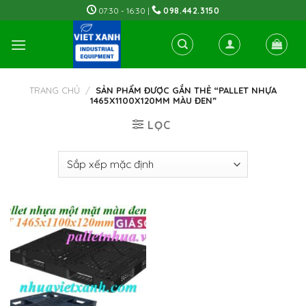
Skip
07:30 - 16:30 |
098.442.3150
to
content
TRANG CHỦ
/
SẢN PHẨM ĐƯỢC GẮN THẺ “PALLET NHỰA
1465X1100X120MM MÀU ĐEN”
LỌC