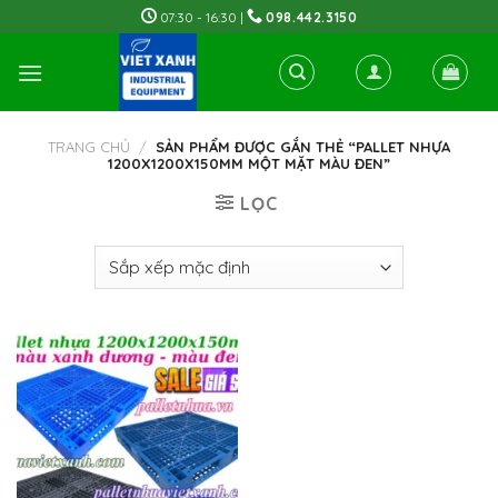
Skip
07:30 - 16:30 |
098.442.3150
to
content
TRANG CHỦ
/
SẢN PHẨM ĐƯỢC GẮN THẺ “PALLET NHỰA
1200X1200X150MM MỘT MẶT MÀU ĐEN”
LỌC