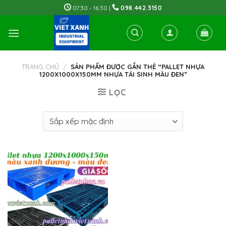
Skip
07:30 - 16:30 |
098.442.3150
to
content
TRANG CHỦ
/
SẢN PHẨM ĐƯỢC GẮN THẺ “PALLET NHỰA
1200X1000X150MM NHỰA TÁI SINH MÀU ĐEN”
LỌC