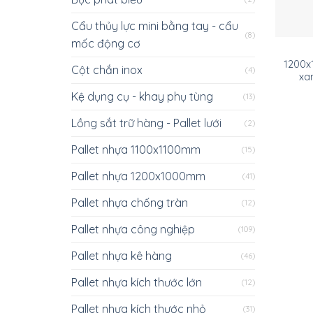
Cẩu thủy lực mini bằng tay - cẩu
(8)
mốc động cơ
1200x
Cột chắn inox
(4)
xa
Kệ dụng cụ - khay phụ tùng
(13)
Lồng sắt trữ hàng - Pallet lưới
(2)
Pallet nhựa 1100x1100mm
(15)
Pallet nhựa 1200x1000mm
(41)
Pallet nhựa chống tràn
(12)
Pallet nhựa công nghiệp
(109)
Pallet nhựa kê hàng
(46)
Pallet nhựa kích thước lớn
(12)
Pallet nhựa kích thước nhỏ
(31)