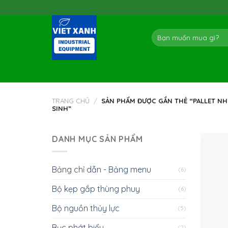
Skip
to
content
Tìm
kiếm:
TRANG CHỦ
/
SẢN PHẨM ĐƯỢC GẮN THẺ “PALLET NH
SINH”
DANH MỤC SẢN PHẨM
Bảng chỉ dẫn - Bảng menu
(6)
Bộ kẹp gắp thùng phuy
(6)
Bộ nguồn thủy lực
(5)
Bục phát biểu
(2)