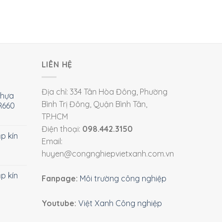
LIÊN HỆ
Địa chỉ: 334 Tân Hòa Đông, Phường
nhựa
Bình Trị Đông, Quận Bình Tân,
R660
TP.HCM
Điện thoại:
098.442.3150
ắp kín
Email:
huyen@congnghiepvietxanh.com.vn
ắp kín
Fanpage:
Môi trường công nghiệp
Youtube:
Việt Xanh Công nghiệp