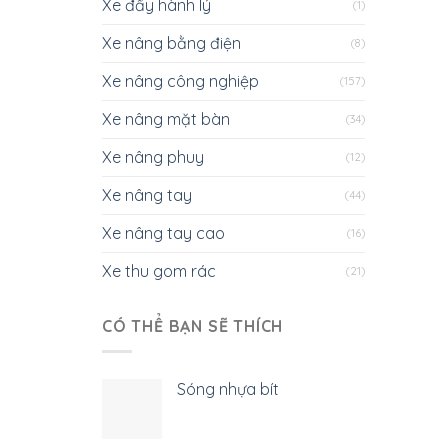
Xe đẩy hành lý
(1)
Xe nâng bằng điện
(8)
Xe nâng công nghiệp
(157)
Xe nâng mặt bàn
(34)
Xe nâng phuy
(12)
Xe nâng tay
(44)
Xe nâng tay cao
(16)
Xe thu gom rác
(21)
CÓ THỂ BẠN SẼ THÍCH
Sóng nhựa bít