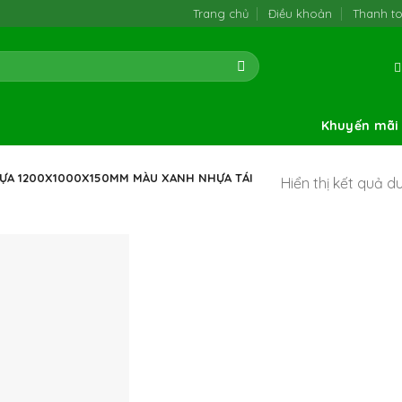
Trang chủ
Điều khoản
Thanh t
Khuyến mãi
ỰA 1200X1000X150MM MÀU XANH NHỰA TÁI
Hiển thị kết quả d