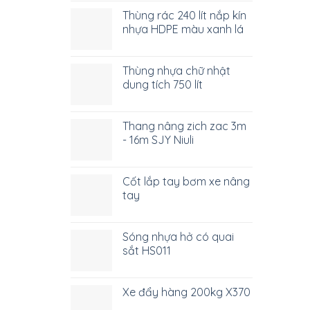
Thùng rác 240 lít nắp kín
nhựa HDPE màu xanh lá
Thùng nhựa chữ nhật
dung tích 750 lít
Thang nâng zich zac 3m
- 16m SJY Niuli
Cốt lắp tay bơm xe nâng
tay
Sóng nhựa hở có quai
sắt HS011
Xe đẩy hàng 200kg X370