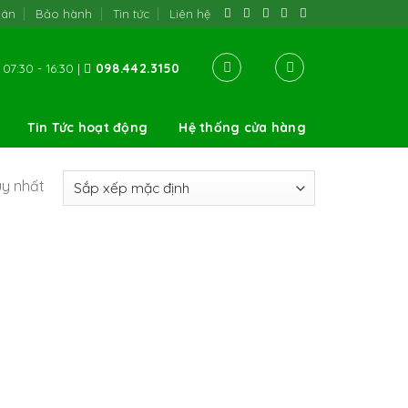
oán
Bảo hành
Tin tức
Liên hệ
07:30 - 16:30 |
098.442.3150
Tin Tức hoạt động
Hệ thống cửa hàng
uy nhất