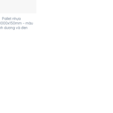
Pallet nhựa
1000x150mm – màu
nh dương và đen