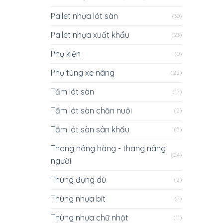
Pallet nhựa lót sàn
(30)
Pallet nhựa xuất khẩu
(23)
Phụ kiện
(0)
Phụ tùng xe nâng
(25)
Tấm lót sàn
(17)
Tấm lót sàn chăn nuôi
(2)
Tấm lót sàn sân khấu
(5)
Thang nâng hàng - thang nâng
(24)
người
Thùng đựng dù
(2)
Thùng nhựa bít
(7)
Thùng nhựa chữ nhật
(11)