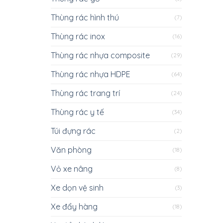
Thùng rác hình thú
(7)
Thùng rác inox
(16)
Thùng rác nhựa composite
(29)
Thùng rác nhựa HDPE
(64)
Thùng rác trang trí
(24)
Thùng rác y tế
(34)
Túi đựng rác
(2)
Văn phòng
(18)
Vỏ xe nâng
(8)
Xe dọn vệ sinh
(3)
Xe đẩy hàng
(18)